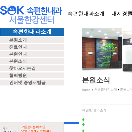
속편한내과소개
내시경
속편한내과소개
본원소개
진료안내
본원안내
본원소식
찾아오시는길
협력병원
본원소식
인터넷 증명서발급
속편한내과소개
본원소
속편한내과소개
♦
 일시
 : 2011
년
 8월 
♦
 장소
 : 서울 밀레
♦ 
대상
 : SOK 
속편한