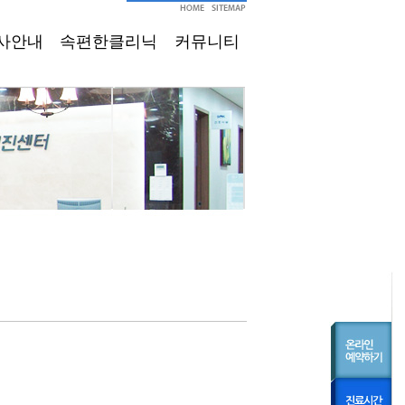
사안내
속편한클리닉
커뮤니티