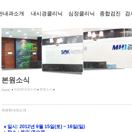
한내과소개
내시경클리닉
심장클리닉
종합검진
검
본원소식
속편한내과소개
본원소식
속편한내과소개
♦ 일시
: 2012
년 9월 15일
(
토
) ~ 16일(일)