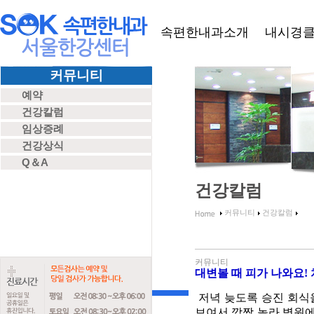
속편한내과소개
내시경
커뮤니티
예약
건강칼럼
임상증례
건강상식
Q＆A
건강칼럼
커뮤니티
건강칼럼
커뮤니티
대변볼 때 피가 나와요!
속편한내
저녁 늦도록 승진 회식
보여서 깜짝 놀라 병원에