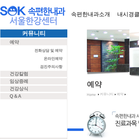
속편한내과소개
내시경
커뮤니티
예약
전화상담 및 예약
온라인예약
검진주의사항
건강칼럼
임상증례
예약
건강상식
커뮤니티
예약
Q＆A