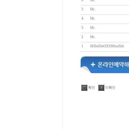
6
Mr.
5
Mr.
4
Mr.
3
Mr.
2
Mr.
1
flEBuDmOXSlMmrZidr
확인
미확인